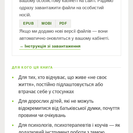
вашому особистому кабінеті на сайті. Радимо
одразу завантажити файли на особистий
носій.
EPUB
MOBI
PDF
Якщо ми додамо нові версії файлів — вони
автоматично оновляться у вашому кабінеті.
→ Інструкція зі завантаження
ДЛЯ КОГО ЦЯ КНИГА
Для тих, хто відчуває, що живе «не своє
життя», постійно підлаштовується або
втрачає себе у стосунках
Для дорослих дітей, які не можуть
відокремитися від батьківської думки, почуття
провини чи очікувань
Для психологів, психотерапевтів і коучів — як
додатковий інструмент роботи з темою