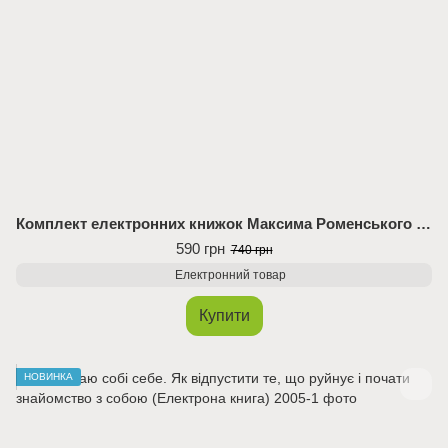
Комплект електронних книжок Максима Роменського «Відріж себе ніжно» + «Кар’єрна сепарація»
590 грн
740 грн
Електронний товар
Купити
НОВИНКА