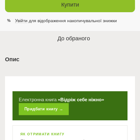
Купити
Увійти
для відображення накопичувальної знижки
%
До обраного
Опис
Електронна книга
«Відріж себе ніжно»
Придбати книгу →
ЯК ОТРИМАТИ КНИГУ