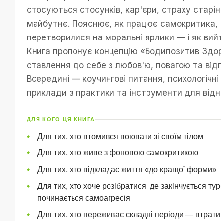
стосуються стосунків, кар'єри, страху старін
майбутнє. Пояснює, як працює самокритика, 
перетворилися на моральні ярлики — і як вийт
Книга пропонує концепцію «Бодипозитив Здо
ставлення до себе з любов'ю, повагою та від
Всередині — коучингові питання, психологічні
приклади з практики та інструменти для відн
ДЛЯ КОГО ЦЯ КНИГА
Для тих, хто втомився воювати зі своїм тілом
Для тих, хто живе з фоновою самокритикою
Для тих, хто відкладає життя «до кращої форми»
Для тих, хто хоче розібратися, де закінчується тур
починається самоагресія
Для тих, хто переживає складні періоди — втрати, 