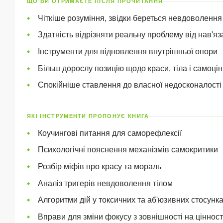
ЩО ВИ ОТРИМАЄТЕ ПІСЛЯ ПРОЧИТАННЯ
Чіткіше розуміння, звідки береться невдоволенн
Здатність відрізняти реальну проблему від нав'яз
Інструменти для відновлення внутрішньої опори
Більш дорослу позицію щодо краси, тіла і самоцін
Спокійніше ставлення до власної недосконалості
ЯКІ ІНСТРУМЕНТИ ПРОПОНУЄ КНИГА
Коучингові питання для саморефлексії
Психологічні пояснення механізмів самокритики
Розбір міфів про красу та мораль
Аналіз тригерів невдоволення тілом
Алгоритми дій у токсичних та аб'юзивних стосунк
Вправи для зміни фокусу з зовнішності на цінності,