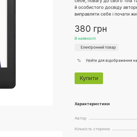
себе, повагу до свого тіла 
й особистого досвіду автор
виправляти себе і почати жит
380 грн
В наявності
Електронний товар
%
Увійти
для відображення на
Купити
Характеристики
Автор
Кількість сторінок