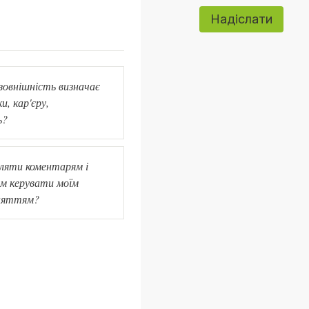
Надіслати
 зовнішність визначає
и, кар'єру,
ь?
оляти коментарям і
м керувати моїм
няттям?