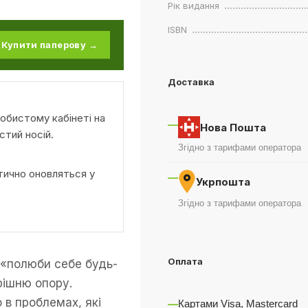
Рік видання
ISBN
Купити паперову →
Доставка
обистому кабінеті на
—
Нова Пошта
стий носій.
Згідно з тарифами оператора
тично оновляться у
—
Укрпошта
Згідно з тарифами оператора
Оплата
 «полюби себе будь-
рішню опору.
 в проблемах, які
—
Картами Visa, Mastercard