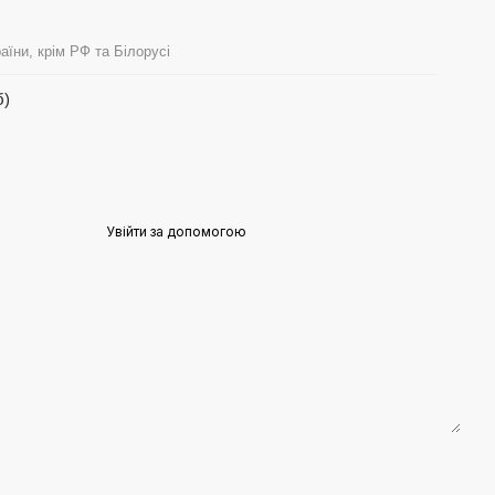
аїни, крім РФ та Білорусі
б)
Увійти за допомогою