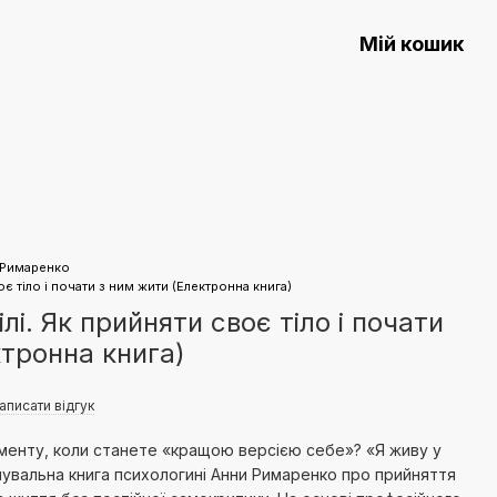
Мій кошик
ерта)
 Римаренко
оє тіло і почати з ним жити (Електронна книга)
лі. Як прийняти своє тіло і почати
ктронна книга)
аписати відгук
менту, коли станете «кращою версією себе»? «Я живу у
имувальна книга психологині Анни Римаренко про прийняття