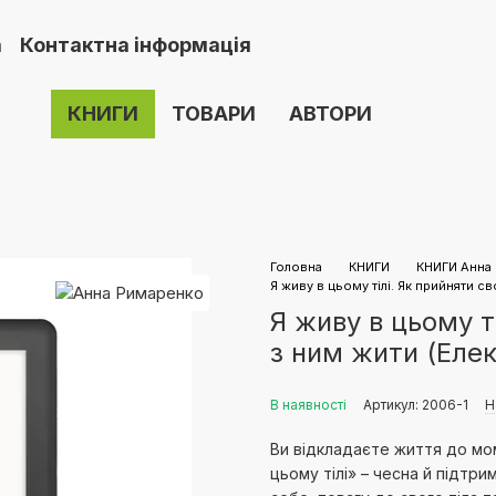
а
Контактна інформація
ектронну книгу. Інструкція
Про нас
ння
Угода користувача
Публічний договір (оф
КНИГИ
ТОВАРИ
АВТОРИ
Головна
КНИГИ
КНИГИ Анна
Я живу в цьому тілі. Як прийняти св
Я живу в цьому ті
з ним жити (Еле
В наявності
Артикул: 2006-1
Н
Ви відкладаєте життя до мо
цьому тілі» – чесна й підтр