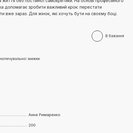
та життя без постійної самокритики. На основі професійного
ка допомагає зробити важливий крок: перестати
и вже зараз. Для жінок, які хочуть бути на своєму боці.
В бажання
копичувальної знижки
Анна Римаренко
200