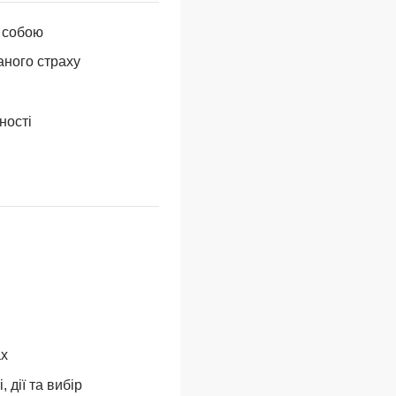
я собою
аного страху
ності
ах
 дії та вибір