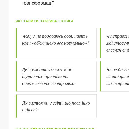
трансформації
ЯКІ ЗАПИТИ ЗАКРИВАЄ КНИГА
Чому я не подобаюсь собі, навіть
Чи справді
коли «об'єктивно все нормально»?
мої стосунк
впевненіст
Де проходить межа між
Як не дозв
турботою про тіло та
стандарта
одержимістю контролем?
самосприй
Як вистояти у світі, що постійно
оцінює?