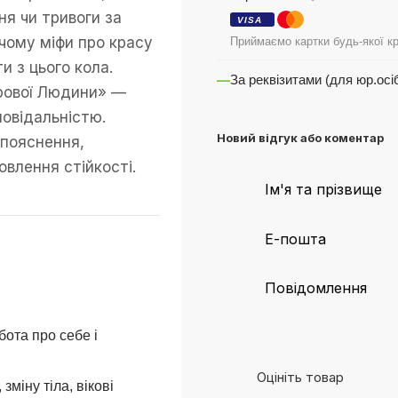
ня чи тривоги за
VISA
чому міфи про красу
Приймаємо картки будь-якої кр
и з цього кола.
—
За реквізитами (для юр.осі
рової Людини» —
повідальністю.
Новий відгук або коментар
 пояснення,
овлення стійкості.
бота про себе і
Оцініть товар
зміну тіла, вікові